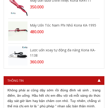
Máy uốn duỗi chỉnh nhiệt Koria KA4111
350.000
Máy Uốn Tóc Nam Phi Nhỏ Koria KA-1995
480.000
Lược uốn xoay tự động đa năng Koria KA-
1138
360.000
THÔNG TIN
Không phải ai cũng dậy sớm rồi đủng đỉnh vệ sinh , trang
điểm, ăn uống. Hầu hết chị em đều vội vã mỗi sáng do thức
dậy sát giờ làm hay bận chăm con nhỏ. Tuy nhiên, chẳng vì
thế mà chị em lơ là “ phù phép “ nhan sắc bản thân mình.