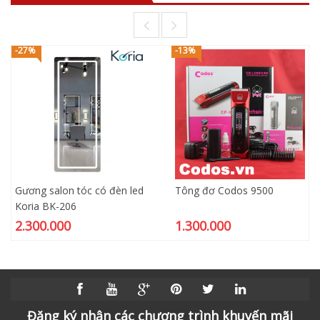
-27%
-13%
Gương salon tóc có đèn led
Tông đơ Codos 9500
Koria BK-206
2.300.000
1.300.000
Đăng ký nhận các chương trình khuyến mãi