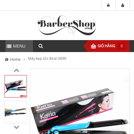
MENU
GIỎ HÀNG
0
Máy kẹp tóc Best 3899
Home