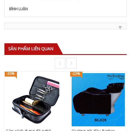
BÌNH LUẬN
SẢN PHẨM LIÊN QUAN
-30%
-23%
Cặp xách đựng đồ nghề
Giường gội đầu Barber