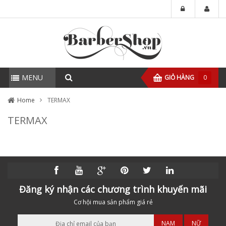
MENU
GIỎ HÀNG
0
Home
TERMAX
TERMAX
Đăng ký nhận các chương trình khuyến mãi
Cơ hội mua sản phẩm giá rẻ
NAM
NỮ