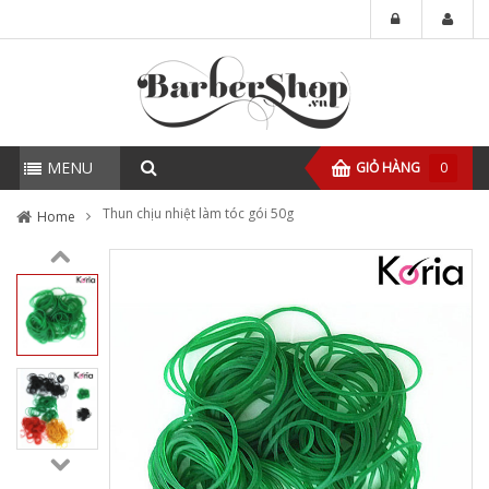
MENU
GIỎ HÀNG
0
Thun chịu nhiệt làm tóc gói 50g
Home