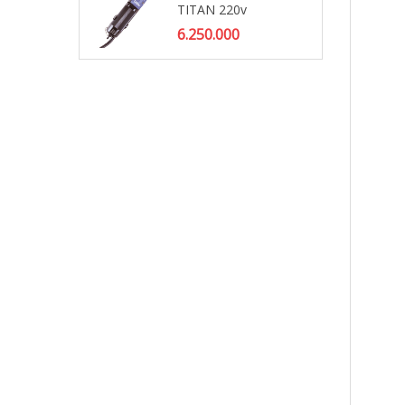
TITAN 220v
Tô
Wa
6.250.000
56