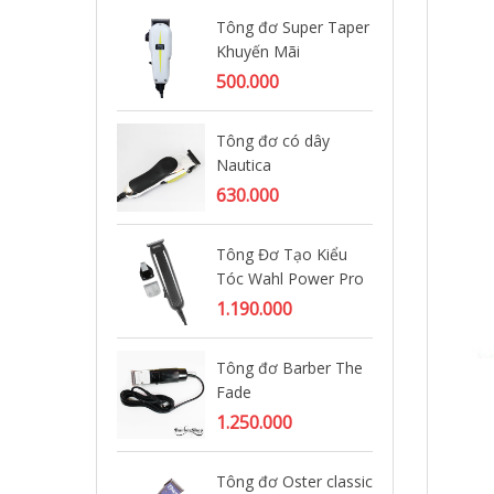
Tông đơ Super Taper
Tô
Khuyến Mãi
21
500.000
45
Tông đơ có dây
Tô
Nautica
dâ
630.000
27
Tông Đơ Tạo Kiểu
Bộ
Tóc Wahl Power Pro
le
11
1.190.000
2.
Tông đơ Barber The
Fade
Tô
1.250.000
42
Tông đơ Oster classic