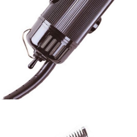
ng đơ điện wahl
21
0.000
ng đơ Kemei có
y KM - 1027
0.000
 tông đơ Wahl
gend và viền Hero
0v
800.000
ng Đơ Riwei 701
0.000