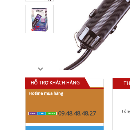
HỖ TRỢ KHÁCH HÀNG
TH
Hotline mua hàng
Tông
09.48.48.48.27
Face
Zalo
Phone