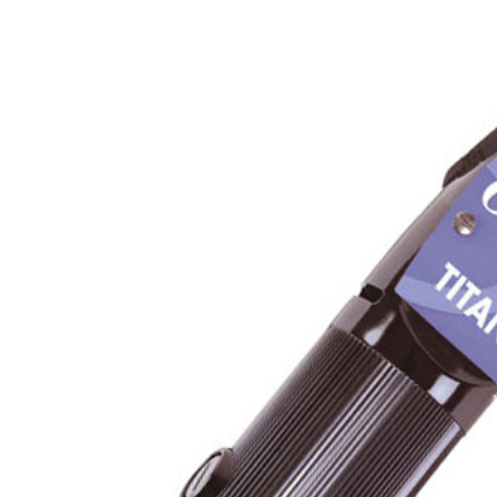
ng đơ cắt tóc giá
 Kemei 8846
0.000