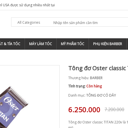
hl USA được sử dụng nhiều nhất tại
All Categories
T & TỈA TÓC
MÁY LÀM TÓC
MỸ PHẨM TÓC
PHỤ KIỆN BARBER
Tông đơ Oster classic
Thương hiệu:
BARBER
Tình trạng:
Còn hàng
Danh mục:
TÔNG ĐƠ CÓ DÂY
6.250.000
7.200.000
Tông đơ Oster classic TITAN 220v là 
mỹ.