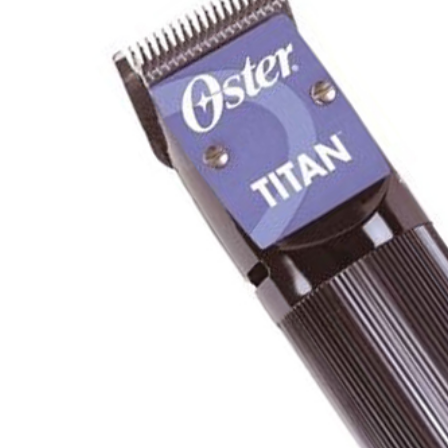
ng Đơ Cắt Tóc
hl 2170
0.000