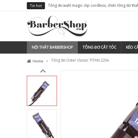
cho thợ tóc
Tông đơ wahl magic clip cordless, chiếc tông đơ Wa
Tin hot
việt nam
NỘI THẤT BARBERSHOP
TÔNG ĐƠ CẮT TÓC
KÉO CẮ
Tông đơ Oster classic TITAN 220v
Home