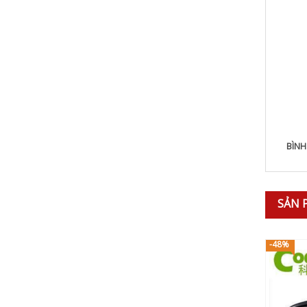
BÌNH
SẢN 
-48%