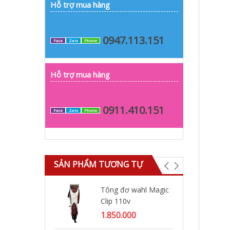
Hỗ trợ mua hàng
0947.113.151
Face
Zalo
Phone
Hỗ trợ mua hàng
0911.410.151
Face
Zalo
Phone
SẢN PHẨM TƯƠNG TỰ
Tông đơ wahl Magic
Tô
Clip 110v
rẻ
1.850.000
25