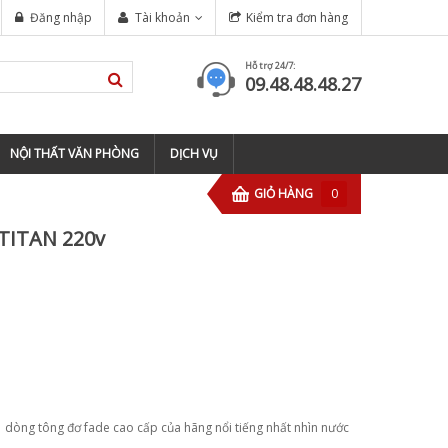
Đăng nhập
Tài khoản
Kiểm tra đơn hàng
Hỗ trợ 24/7:
09.48.48.48.27
NỘI THẤT VĂN PHÒNG
DỊCH VỤ
GIỎ HÀNG
0
 TITAN 220v
1 dòng tông đơ fade cao cấp của hãng nổi tiếng nhất nhìn nước