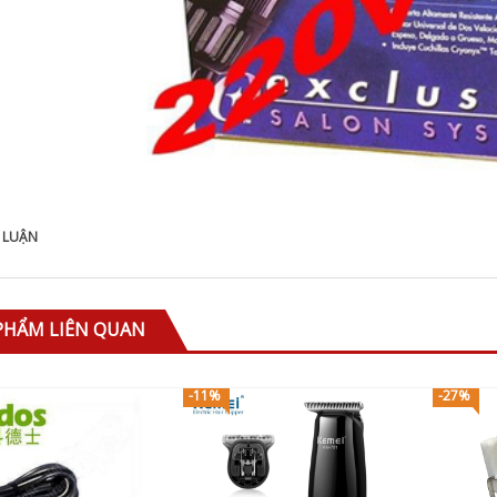
 LUẬN
PHẨM LIÊN QUAN
-11%
-27%