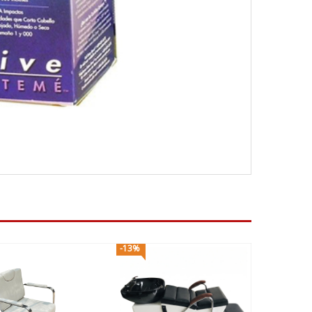
-13%
-48%