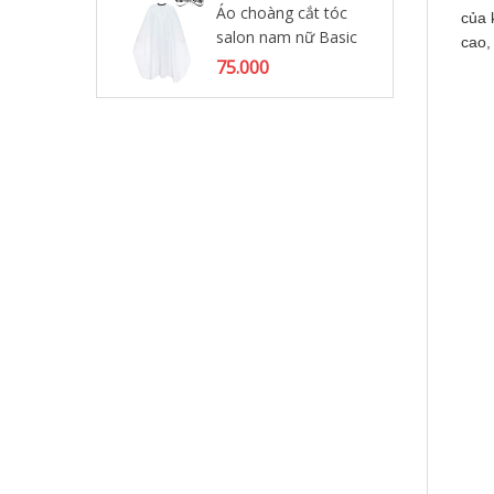
Ba
Áo choàng cắt tóc
của 
salon nam nữ Basic
12
cao,
75.000