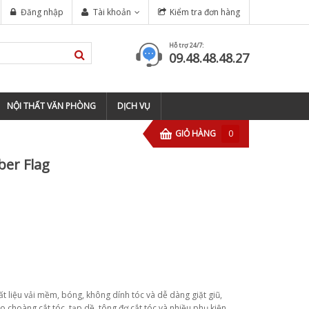
NGHIỆP TẠI TP HỒ CHÍ MINH
Đăng nhập
Tài khoản
Kiểm tra đơn hàng
tông đơ wahl magic clip cordless
Hỗ trợ 24/7:
09.48.48.48.27
NỘI THẤT VĂN PHÒNG
DỊCH VỤ
GIỎ HÀNG
0
ber Flag
ất liệu vải mềm, bóng, không dính tóc và dễ dàng giặt giũ,
 choàng cắt tóc, tạp dề, tông đơ cắt tóc và nhiều phụ kiện