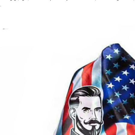
c.
 choàng Barber
c Classic BB-1989
.000