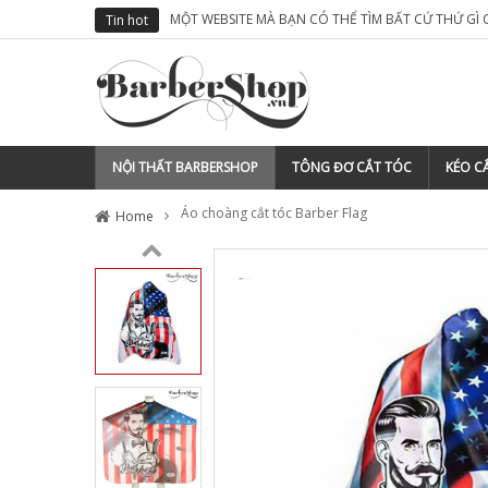
M TÓC CỦA MÌNH
TẠI SAO NÊN ĐĂNG KÝ THƯƠNG HIỆU CHO BARBER
Tin hot
NỘI THẤT BARBERSHOP
TÔNG ĐƠ CẮT TÓC
KÉO CẮ
Áo choàng cắt tóc Barber Flag
Home