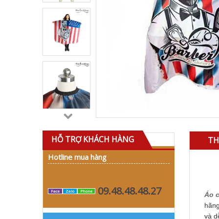
HỖ TRỢ KHÁCH HÀNG
TH
Hotline mua hàng
09.48.48.48.27
Face
Zalo
Phone
Áo c
hãng
và d