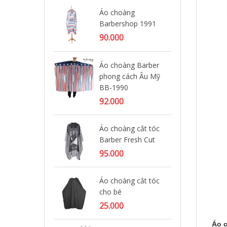
Áo choàng
Áo
Barbershop 1991
sọc
90.000
19
Áo
Áo choàng Barber
Gh
phong cách Âu Mỹ
BB-1990
99
92.000
Áo
Ba
Áo choàng cắt tóc
Barber Fresh Cut
99
95.000
Kh
ng
Áo choàng cắt tóc
cho bé
11
25.000
Áo
Áo c