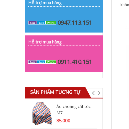
Hỗ trợ mua hàng
khá
0947.113.151
Face
Zalo
Phone
Hỗ trợ mua hàng
0911.410.151
Face
Zalo
Phone
SẢN PHẨM TƯƠNG TỰ
Áo choàng cắt tóc
Áo
M7
sọ
85.000
95