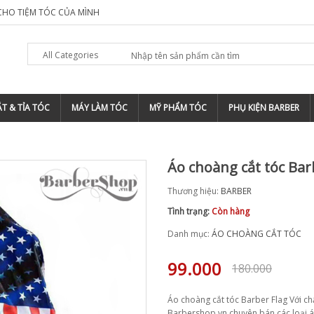
SHOP TIỆM TÓC ?
TOP 5 ĐỊA CHỈ ĐÀO TẠO BARBER CHUYÊN 
All Categories
T & TỈA TÓC
MÁY LÀM TÓC
MỸ PHẨM TÓC
PHỤ KIỆN BARBER
Áo choàng cắt tóc Bar
Thương hiệu:
BARBER
Tình trạng:
Còn hàng
Danh mục:
ÁO CHOÀNG CẮT TÓC
99.000
180.000
Áo choàng cắt tóc Barber Flag Với ch
Barbershop.vn chuyên bán các loại áo