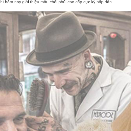
 thì hôm nay giới thiệu mẫu chổi phủi cao cấp cực kỳ hấp dẫn.
ổi phủi Barber cao
p BB-145
5.000