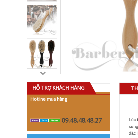
HỖ TRỢ KHÁCH HÀNG
TH
Hotline mua hàng
09.48.48.48.27
Lúc 
Face
Zalo
Phone
sung
đặc 