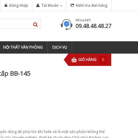
NGHIỆP TẠI TP HỒ CHÍ MINH
Đăng nhập
Tài khoản
Kiểm tra đơn hàng
tông đơ wahl magic clip cordless
Hỗ trợ 24/7:
09.48.48.48.27
NỘI THẤT VĂN PHÒNG
DỊCH VỤ
GIỎ HÀNG
0
cấp BB-145
yên dùng để phủi tóc khi fade và là một sản phẩm không thể
mẫu tóc chuyên nghiệp, thiết kế chuẩn đẹp Chổi phủi Barber cao