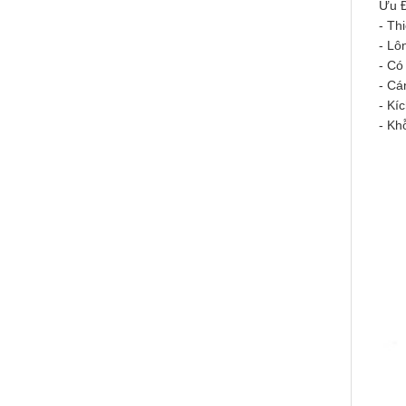
Ưu 
- Th
- Lô
- Có
- Cá
- Kí
- Kh