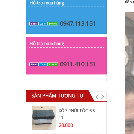
tiền
Hỗ trợ mua hàng
0947.113.151
Face
Zalo
Phone
Hỗ trợ mua hàng
0911.410.151
Face
Zalo
Phone
SẢN PHẨM TƯƠNG TỰ
XỐP PHỦI TÓC BB-
Ch
11
cấ
20.000
14