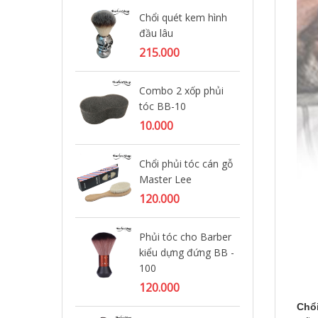
Chổi quét kem hình
Co
đầu lâu
ke
in
215.000
25
Combo 2 xốp phủi
tóc BB-10
Ch
cạ
10.000
02
45
Chổi phủi tóc cán gỗ
Master Lee
Chổ
120.000
Ba
95
Phủi tóc cho Barber
kiểu dựng đứng BB -
100
Ch
20
120.000
75
Chổi