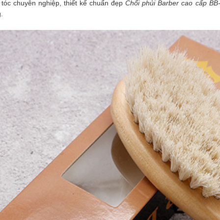
tóc chuyên nghiệp, thiết kế chuẩn đẹp
Chổi phủi Barber cao cấp BB
.
i phủi Barber siêu
n BB-195
5.000