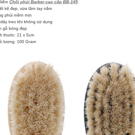
Điểm
Chổi phủi Barber cao cấp BB-145
:
iết kế đẹp, vừa tầm tay nắm
ng phủi mềm mịn
 dây treo khi không sử dụng
n gỗ bóng đẹp
ch thước: 21 x 5cm
ỗi lượng: 100 Gram