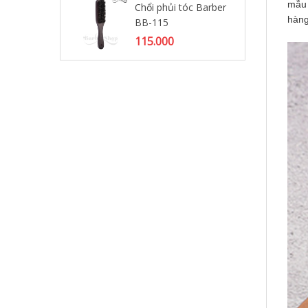
mẫu 
Chổi phủi tóc Barber
hàng
BB-115
Chổ
mị
115.000
16