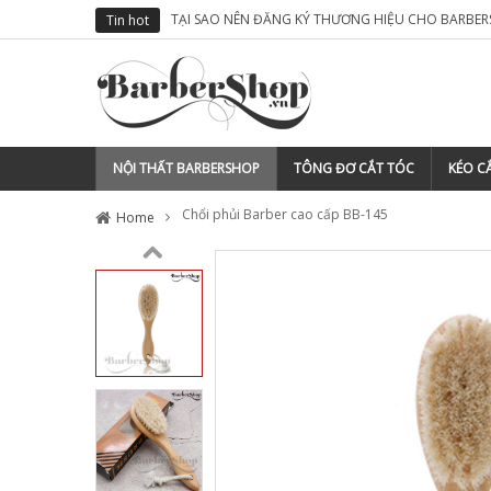
M TÓC CỦA MÌNH
TẠI SAO NÊN ĐĂNG KÝ THƯƠNG HIỆU CHO BARBER
Tin hot
NỘI THẤT BARBERSHOP
TÔNG ĐƠ CẮT TÓC
KÉO CẮ
Chổi phủi Barber cao cấp BB-145
Home