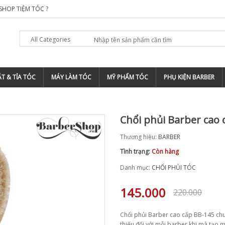
SHOP TIỆM TÓC ?
TOP 5 ĐỊA CHỈ ĐÀO TẠO BARBER CHUYÊN 
All Categories
T & TỈA TÓC
MÁY LÀM TÓC
MỸ PHẨM TÓC
PHỤ KIỆN BARBER
Chổi phủi Barber cao 
Thương hiệu:
BARBER
Tình trạng:
Còn hàng
Danh mục:
CHỔI PHỦI TÓC
145.000
220.000
Chổi phủi Barber cao cấp BB-145 chu
thiếu đối với mỗi barber khi mà tạo 