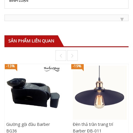
BÌNH LUẬN
SẢN PHẨM LIÊN QUAN
-13%
-19%
Giường gội đầu Barber
Đèn thả trần trang trí
BG36
Barber ĐB-011