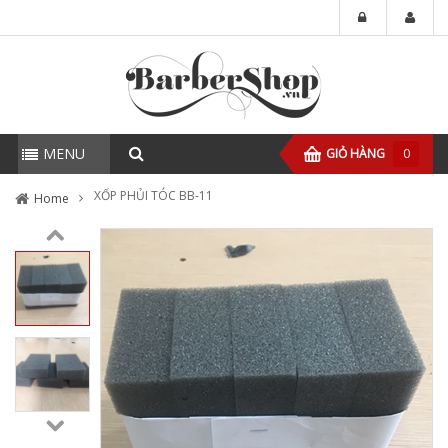
MENU
GIỎ HÀNG
0
XỐP PHỦI TÓC BB-11
Home