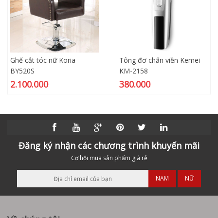
Ghế cắt tóc nữ Koria
Tông đơ chấn viền Kemei
BY520S
KM-2158
2.100.000
380.000
Đăng ký nhận các chương trình khuyến mãi
Cơ hội mua sản phẩm giá rẻ
NAM
NỮ