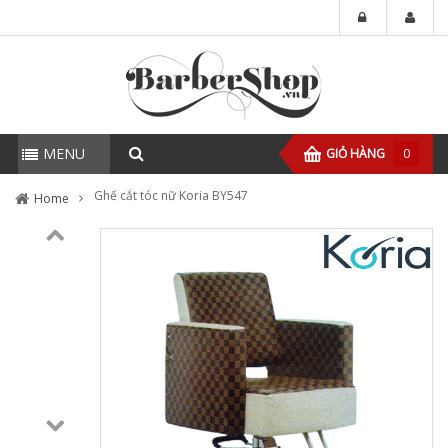
MENU
GIỎ HÀNG
0
Ghế cắt tóc nữ Koria BY547
Home