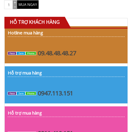
MUA NGAY
HỖ TRỢ KHÁCH HÀNG
Hotline mua hàng
09.48.48.48.27
Face
Zalo
Phone
Hỗ trợ mua hàng
0947.113.151
Face
Zalo
Phone
Hỗ trợ mua hàng