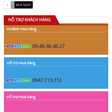
MUA NGAY
HỖ TRỢ KHÁCH HÀNG
Hotline mua hàng
09.48.48.48.27
Face
Zalo
Phone
Hỗ trợ mua hàng
0947.113.151
Face
Zalo
Phone
Hỗ trợ mua hàng