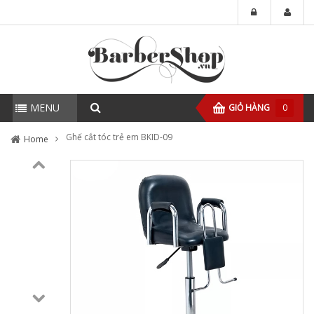
MENU
GIỎ HÀNG
0
Ghế cắt tóc trẻ em BKID-09
Home