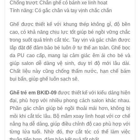
Chống trượt: Chân ghế có bánh xe linh hoạt
Tính năng: Có gắc chân và tay vịnh chắc chắn
Ghế được thiết kế với khung thép không gỉ, độ bền
cao, có khả năng chịu lực tốt giúp bé ngồi vững chắc
trong suốt quá trình cắt tóc. Tay vịn và gác chân được
lắp đặt để đảm bảo bé luôn ở tư thế an toàn. Ghế bọc
da PU cao cấp, mang lại cảm giác êm ái cho bé và
giúp salon dễ dàng vệ sinh, duy trì độ mới lâu dài.
Chất liệu này cũng chống thấm nước, hạn chế bám
bụi bẩn, giúp ghế luôn sạch sẽ.
Ghế trẻ em BKID-09
được thiết kế với kiểu dáng hiện
đại, phù hợp với nhiều phong cách salon khác nhau.
Phần gác chân giúp bé ngồi thoải mái hơn, không bị
mỏi khi cắt tóc lâu. Bộ mâm xoay linh hoạt với cơ chế
nâng hạ dễ dàng, giúp điều chỉnh độ cao phù hợp với
từng lứa tuổi. Nhờ đó, thợ cắt tóc có thể làm việc
thuận tiện hơn, đảm bảo kết quả tốt nhất.