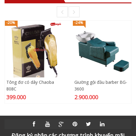
-20%
-24%
Tông đơ có dây Chaoba
Giường gội đầu barber BG-
808C
3600
399.000
2.900.000
Đăng ký nhận các chương trình khuyến mãi