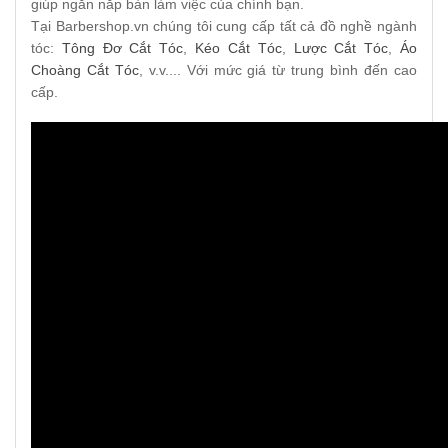
giúp ngăn nắp bàn làm việc của chính bạn.
Tại Barbershop.vn chúng tôi cung cấp tất cả đồ nghề ngành
tóc:
Tông Đơ Cắt Tóc
,
Kéo Cắt Tóc
,
Lược Cắt Tóc
,
Áo
Choàng Cắt Tóc
, v.v.... Với mức giá từ trung bình đến cao
cấp.