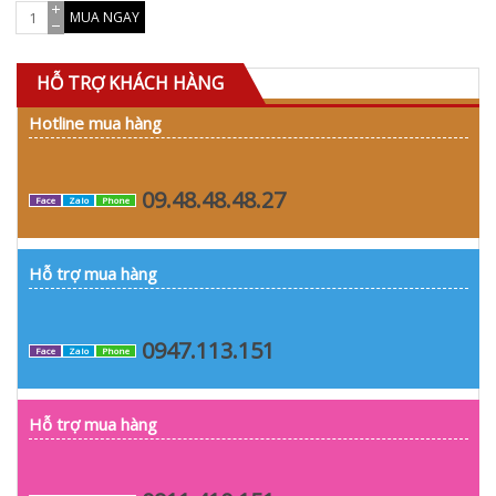
MUA NGAY
HỖ TRỢ KHÁCH HÀNG
Hotline mua hàng
09.48.48.48.27
Face
Zalo
Phone
Hỗ trợ mua hàng
0947.113.151
Face
Zalo
Phone
Hỗ trợ mua hàng