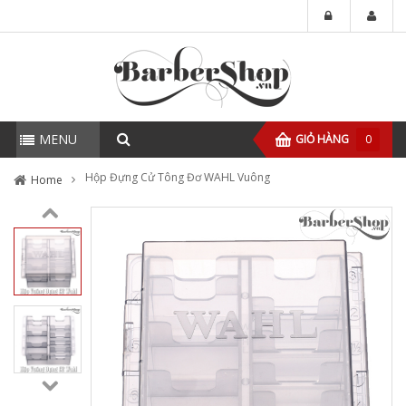
MENU
GIỎ HÀNG
0
Hộp Đựng Cử Tông Đơ WAHL Vuông
Home