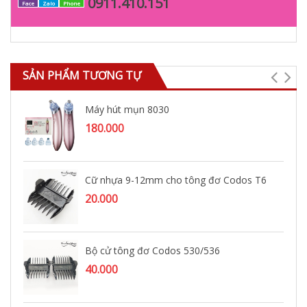
0911.410.151
Face
Zalo
Phone
SẢN PHẨM TƯƠNG TỰ
Máy hút mụn 8030
180.000
Cữ nhựa 9-12mm cho tông đơ Codos T6
20.000
Bộ cử tông đơ Codos 530/536
40.000