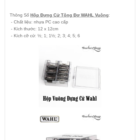
Thông Số
Hộp Đựng Cử Tông Đơ WAHL Vuông
:
- Chất liệu: nhựa PC cao cấp
- Kích thước: 12 x 12cm
- Kích cỡ cử: ½; 1; 1½; 2; 3; 4; 5; 6