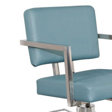
ế cắt tóc nữ Koria
-805
800.000