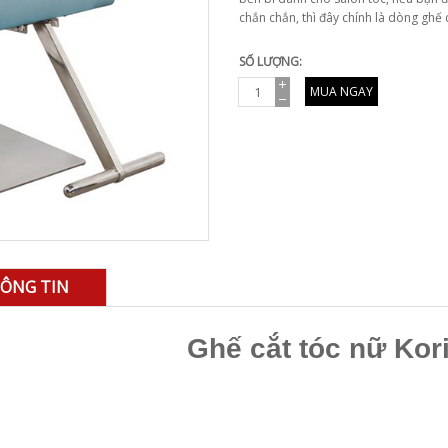
chắn chắn, thì đây chính là dòng ghế 
SỐ LƯỢNG:
MUA NGAY
ÔNG TIN
Ghế cắt tóc nữ Kor