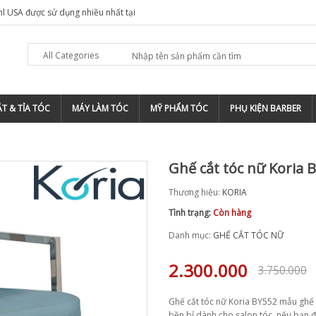
hl USA được sử dụng nhiều nhất tại
All Categories
T & TỈA TÓC
MÁY LÀM TÓC
MỸ PHẨM TÓC
PHỤ KIỆN BARBER
Ghế cắt tóc nữ Koria 
Thương hiệu:
KORIA
Tình trạng:
Còn hàng
Danh mục:
GHẾ CẮT TÓC NỮ
2.300.000
3.750.000
Ghế cắt tóc nữ Koria BY552 mẫu ghế 
bền bỉ dành cho salon tóc, nếu bạn đ