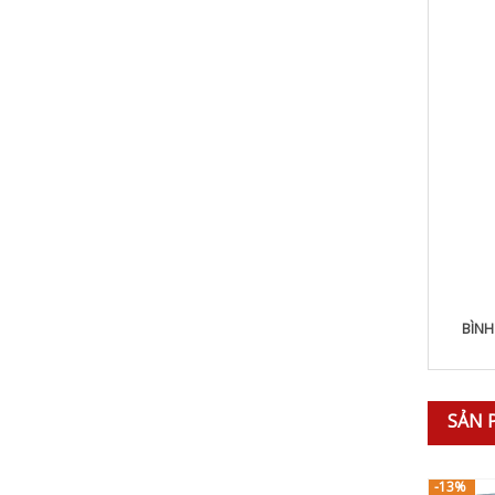
BÌNH
SẢN 
-13%