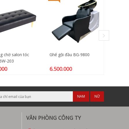
g chờ salon tóc
Ghế gội đầu BG-9800
Ghế làm 
BW-203
BN-101
000
6.500.000
2.300
NAM
NỮ
VĂN PHÒNG CÔNG TY