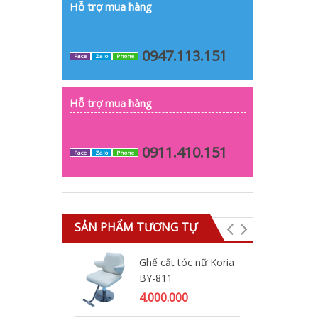
Hỗ trợ mua hàng
0947.113.151
Face
Zalo
Phone
Hỗ trợ mua hàng
0911.410.151
Face
Zalo
Phone
SẢN PHẨM TƯƠNG TỰ
Ghế cắt tóc nữ Koria
Gh
BY-811
BY
4.000.000
3.