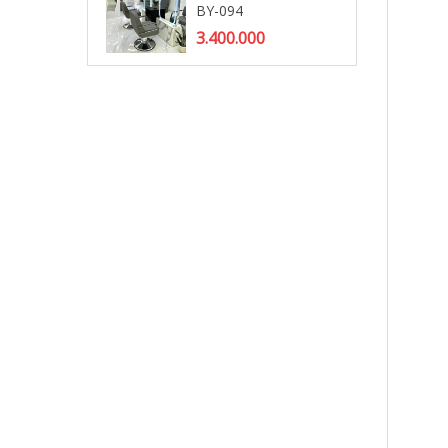
BY-094
BY
3.400.000
2.