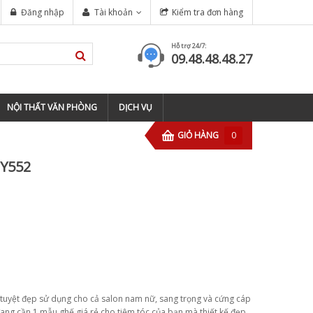
Đăng nhập
Tài khoản
Kiểm tra đơn hàng
Hỗ trợ 24/7:
09.48.48.48.27
NỘI THẤT VĂN PHÒNG
DỊCH VỤ
GIỎ HÀNG
0
BY552
tuyệt đẹp sử dụng cho cả salon nam nữ, sang trọng và cứng cáp
ang cần 1 mẫu ghế giá rẻ cho tiệm tóc của bạn mà thiết kế đẹp,