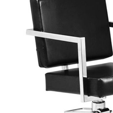
520D
300.000