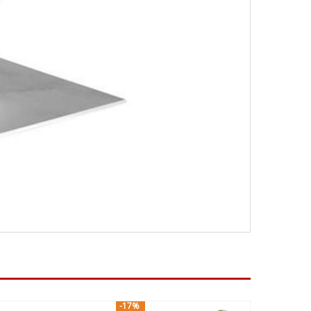
-17%
-21%