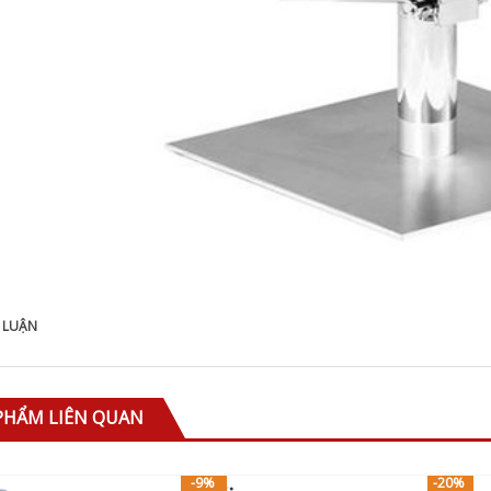
 LUẬN
PHẨM LIÊN QUAN
-9%
-20%