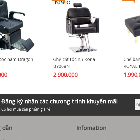
 tóc nam Dragon
Ghế cắt tóc nữ Koria
Ghế băn
BY068N
ROYAL 
000
2.900.000
1.990.
Đăng ký nhận các chương trình khuyến mãi
Cơ hội mua sản phẩm giá rẻ
 dẫn
Infomation