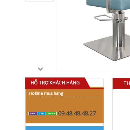
HỖ TRỢ KHÁCH HÀNG
TH
Hotline mua hàng
09.48.48.48.27
Face
Zalo
Phone