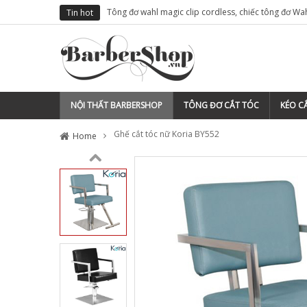
ho thợ tóc
Tông đơ wahl magic clip cordless, chiếc tông đơ Wa
Tin hot
việt nam
NỘI THẤT BARBERSHOP
TÔNG ĐƠ CẮT TÓC
KÉO CẮ
Ghế cắt tóc nữ Koria BY552
Home