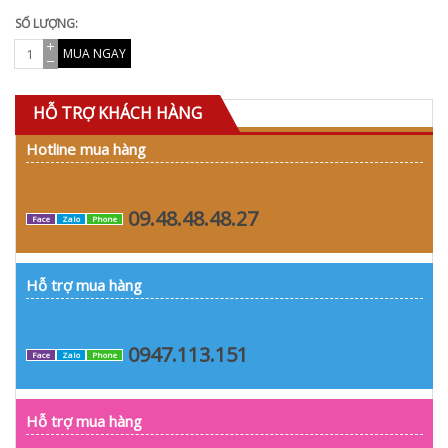
SỐ LƯỢNG:
MUA NGAY
HỖ TRỢ KHÁCH HÀNG
Hotline mua hàng
09.48.48.48.27
Face
Zalo
Phone
Hỗ trợ mua hàng
0947.113.151
Face
Zalo
Phone
Hỗ trợ mua hàng