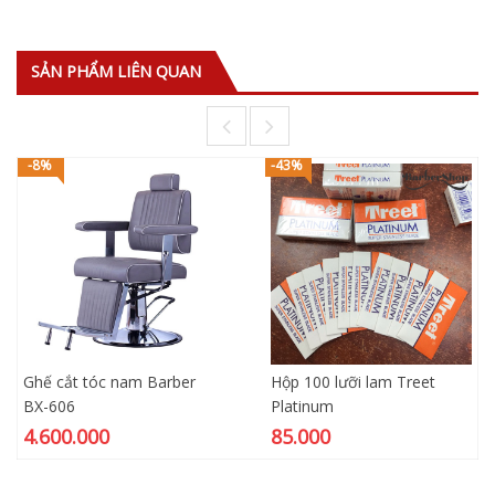
SẢN PHẨM LIÊN QUAN
-8%
-43%
Ghế cắt tóc nam Barber
Hộp 100 lưỡi lam Treet
BX-606
Platinum
4.600.000
85.000