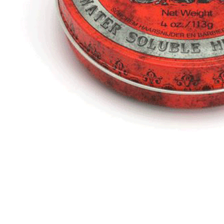
p Vuốt Tóc
umaan
.000
p vuốt tóc
rbershop
.000
p vuốt tóc Reuzel
g - Red ( Chính
ng)
0.000
p vuốt tóc Reuzel
g - Pink ( Chính
ng)