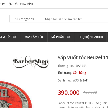
 CHO TIỆM TÓC CỦA MÌNH
TẠI SAO NÊN ĐĂNG KÝ THƯƠNG HIỆU CHO
All Categories
T & TỈA TÓC
MÁY LÀM TÓC
MỸ PHẨM TÓC
PHỤ KIỆN BARBER
Sáp vuốt tóc Reuzel 11
Thương hiệu:
BARBER
Tình trạng:
Còn hàng
Danh mục:
WAX & SÁP
390.000
420.000
Sáp vuốt tóc Reuzel 113g - Red ( Ch
thương hiệu đại diện lớn tại châu âu