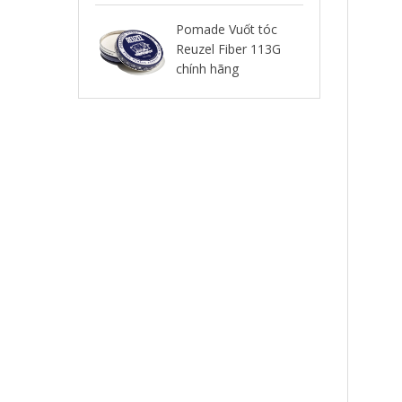
39
Pomade Vuốt tóc
Reuzel Fiber 113G
Sá
chính hãng
113
hã
420.000
39