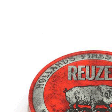
x tạo kiểu Colmav
ngdom Pomade
g
5.000