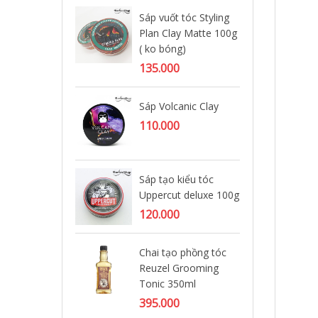
Sáp vuốt tóc Styling
Plan Clay Matte 100g
Sá
( ko bóng)
Bl
135.000
80
Sáp Volcanic Clay
Sá
Ba
110.000
75
Sáp tạo kiểu tóc
Sá
Uppercut deluxe 100g
113
hã
120.000
39
Chai tạo phồng tóc
Reuzel Grooming
Sá
Tonic 350ml
113
hã
395.000