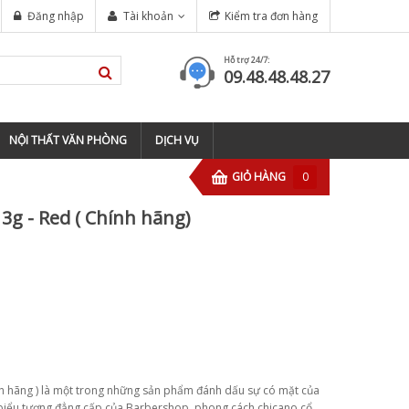
 BARBERSHOP TIỆM TÓC ?
Đăng nhập
Tài khoản
Kiểm tra đơn hàng
TOP 5 ĐỊA CHỈ ĐÀO TẠO BARBER
Hỗ trợ 24/7:
09.48.48.48.27
NỘI THẤT VĂN PHÒNG
DỊCH VỤ
GIỎ HÀNG
0
3g - Red ( Chính hãng)
ính hãng ) là một trong những sản phẩm đánh dấu sự có mặt của
, biểu tượng đẳng cấp của Barbershop, phong cách chicano cổ