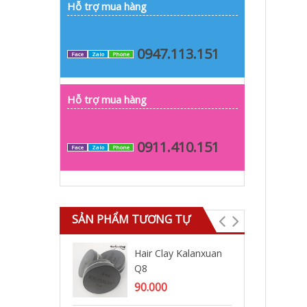
Hỗ trợ mua hàng
0947.113.151
Face
Zalo
Phone
Hỗ trợ mua hàng
0911.410.151
Face
Zalo
Phone
SẢN PHẨM TƯƠNG TỰ
Hair Clay Kalanxuan
Wa
Q8
Ki
56
90.000
17