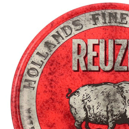
0.000
p vuốt tóc Reuzel
g - Green ( Chính
ng)
0.000