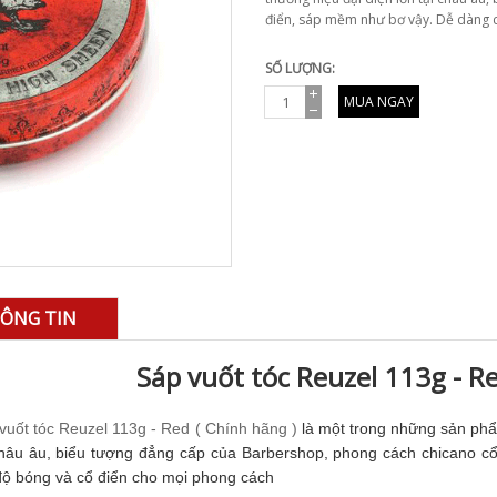
điển, sáp mềm như bơ vậy. Dễ dàng c
SỐ LƯỢNG:
MUA NGAY
ÔNG TIN
Sáp vuốt tóc Reuzel 113g - Re
vuốt tóc Reuzel 113g - Red ( Chính hãng )
là một trong những sản phẩ
châu âu, biểu tượng đẳng cấp của Barbershop, phong cách chicano c
độ bóng và cổ điển cho mọi phong cách