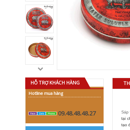
HỖ TRỢ KHÁCH HÀNG
TH
Hotline mua hàng
09.48.48.48.27
Sáp 
Face
Zalo
Phone
tại 
tạo 