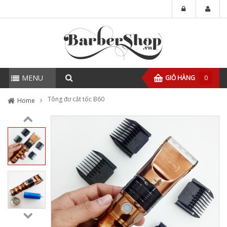
MENU
GIỎ HÀNG
0
Tông đơ cắt tóc B60
Home