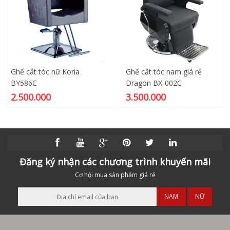
Ghế cắt tóc nữ Koria
Ghế cắt tóc nam giá rẻ
BY586C
Dragon BX-002C
2.500.000
3.500.000
Đăng ký nhận các chương trình khuyến mãi
Cơ hội mua sản phẩm giá rẻ
NAM
NỮ