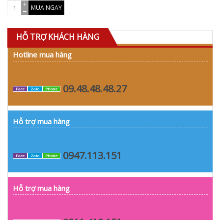
MUA NGAY
HỖ TRỢ KHÁCH HÀNG
Hotline mua hàng
09.48.48.48.27
Face
Zalo
Phone
Hỗ trợ mua hàng
0947.113.151
Face
Zalo
Phone
Hỗ trợ mua hàng