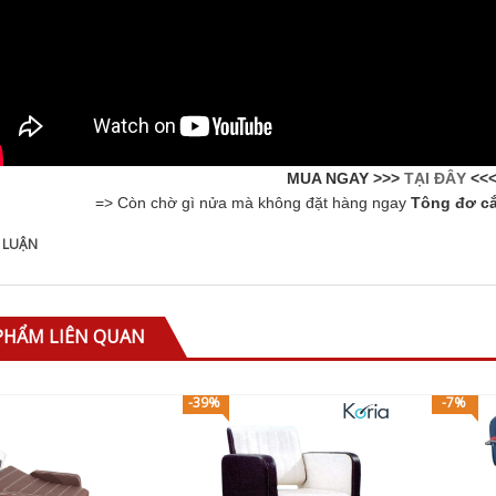
MUA NGAY >>>
TẠI ĐÂY
<<<
=> Còn chờ gì nửa mà không đặt hàng ngay
Tông đơ cắ
 LUẬN
PHẨM LIÊN QUAN
-39%
-7%