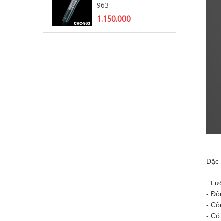
963
Tô
1.150.000
2.
Đặc 
- Lư
- Độ
- Cô
- Có