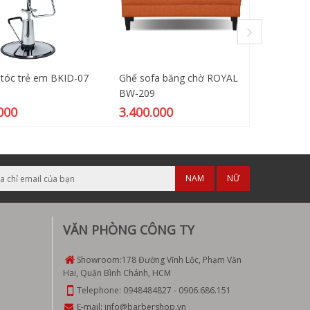
 tóc trẻ em BKID-07
Ghế sofa băng chờ ROYAL
Máy Duỗ
BW-209
8067
000
3.400.000
185.0
NAM
NỮ
VĂN PHÒNG CÔNG TY
Showroom:
178 Đường Vĩnh Lộc, Phạm Văn
Hai, Quận Bình Chánh, HCM
Telephone:
0948484827
-
0906.686.151
E-mail:
info@barbershop.vn