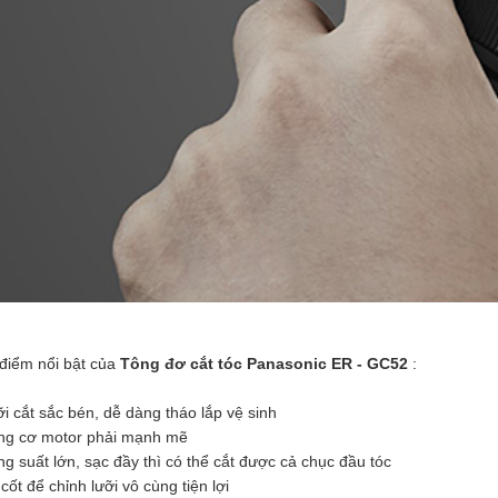
ng đơ Codos 982
100.000
điểm nổi bật của
Tông đơ cắt tóc
Panasonic ER - GC52
:
ỡi cắt sắc bén, dễ dàng tháo lắp vệ sinh
ng cơ motor phải mạnh mẽ
ng suất lớn, sạc đầy thì có thể cắt được cả chục đầu tóc
 cốt để chỉnh lưỡi vô cùng tiện lợi