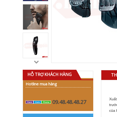
HỖ TRỢ KHÁCH HÀNG
TH
Hotline mua hàng
Xuất
09.48.48.48.27
Face
Zalo
Phone
trướ
của 