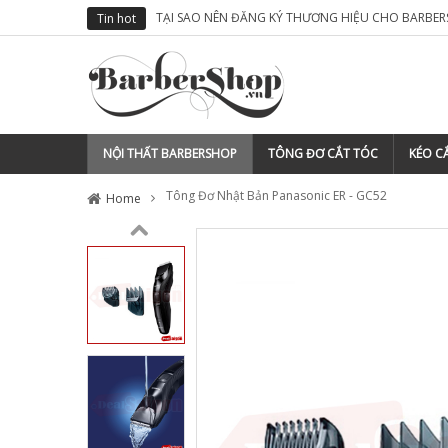
M TÓC CỦA MÌNH
TẠI SAO NÊN ĐĂNG KÝ THƯƠNG HIỆU CHO BARBER
Tin hot
NỘI THẤT BARBERSHOP
TÔNG ĐƠ CẮT TÓC
KÉO CẮ
Tông Đơ Nhật Bản Panasonic ER - GC52
Home