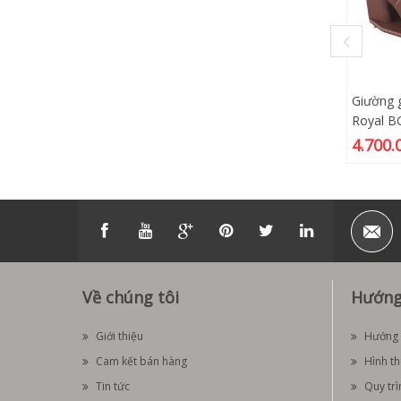
Giường 
Royal B
4.700.
Về chúng tôi
Hướng
Giới thiệu
Hướng 
Cam kết bán hàng
Hình t
Tin tức
Quy trì