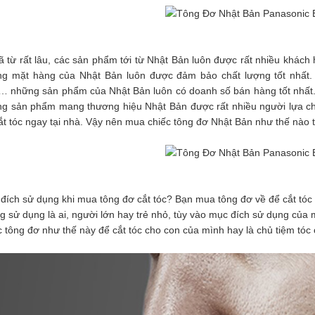
ừ rất lâu, các sản phẩm tới từ Nhật Bản luôn được rất nhiều khách 
g mặt hàng của Nhật Bản luôn được đảm bảo chất lượng tốt nhất. Chí
 những sản phẩm của Nhật Bản luôn có doanh số
bán hàng tốt nhất
g sản ph
ẩm mang thương hiệu Nhật Bản được rất nhiều người lựa ch
ắt tóc ngay tại nhà. Vậy nên mua chiếc tông đơ Nhật Bản như thế nào t
đích sử dụng khi mua tông đơ cắt tóc? Bạn mua tông đơ về để cắt tóc 
g sử dụng là ai, người lớn hay trẻ nhỏ, tùy vào mục đích sử dụng của
c tông đơ như thế này để cắt tóc cho con của mình hay là chủ tiệm tóc
ng đơ Codos CHC-
2
000.000