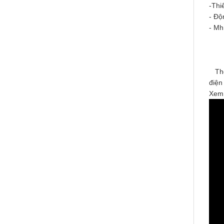
-Thi
- Độ
- Mh
Thời
điện 
Xem 