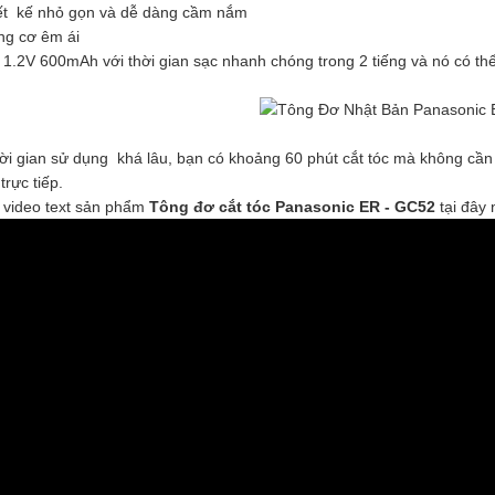
ết kế nhỏ gọn và dễ dàng cầm nắm
ng cơ êm ái
 1.2V 600mAh với thời gian sạc nhanh chóng trong 2 tiếng và nó có thể
 gian sử dụng khá lâu, bạn có khoảng 60 phút cắt tóc mà không cần 
trực tiếp.
video text sản phẩm
Tông đơ cắt tóc
Panasonic ER - GC52
tại đây 