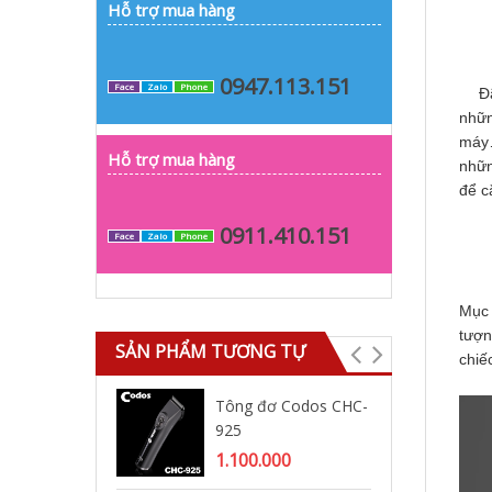
Hỗ trợ mua hàng
0947.113.151
Face
Zalo
Phone
Đã t
nhữn
máy…
Hỗ trợ mua hàng
nhữn
để c
0911.410.151
Face
Zalo
Phone
Mục 
tượn
SẢN PHẨM TƯƠNG TỰ
chiế
Tông đơ Codos CHC-
Tô
925
93
1.100.000
1.