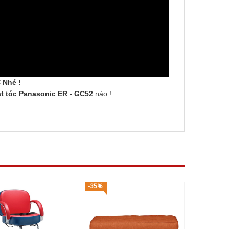
 Nhé !
t tóc
Panasonic ER - GC52
nào !
-35%
-26%