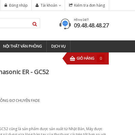
NGHIỆP TẠI TP HỒ CHÍ MINH
Đăng nhập
Tài khoản
Kiểm tra đơn hàng
tông đơ wahl magic clip cordless
Hỗ trợ 24/7:
09.48.48.48.27
NỘI THẤT VĂN PHÒNG
DỊCH VỤ
GIỎ HÀNG
0
asonic ER - GC52
TÔNG ĐƠ CHUYÊN FADE
- GC52 cũng là sản phẩm được sản xuất từ Nhật Bản, Máy được
g sử dụng vừa lòng bàn tay của thợ.Được cải tiến tốt hơn so với