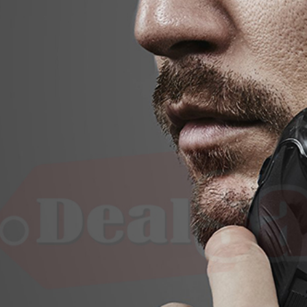
ng đơ Codos CHC-
2
100.000
ng đơ trẻ em
.000
ng đơ Kemei 2299
0.000
ng đơ chuyên
hiệp Kemei KM-
77
0.000