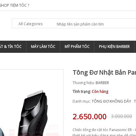
SHOP TIỆM TÓC ?
TOP 5 ĐỊA CHỈ ĐÀO TẠO BARBER CHUYÊN 
All Categories
T & TỈA TÓC
MÁY LÀM TÓC
MỸ PHẨM TÓC
PHỤ KIỆN BARBER
Tông Đơ Nhật Bản Pan
Thương hiệu:
BARBER
Tình trạng:
Còn hàng
Danh mục:
TÔNG ĐƠ KHÔNG DÂY
2.650.000
3.000.000
Chiếc tông đơ cắt tóc Panasonic ER 
thiết kế với kiểu dáng gọn nhẹ dễ dàn