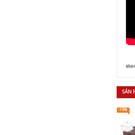
BÌNH
SẢN 
-19%