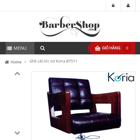
MENU
GIỎ HÀNG
0
Ghế cắt tóc nữ Koria BY511
Home