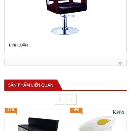
BÌNH LUẬN
SẢN PHẨM LIÊN QUAN
-17%
-6%