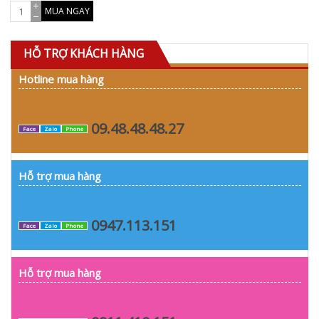
MUA NGAY
HỖ TRỢ KHÁCH HÀNG
Hotline mua hàng
09.48.48.48.27
Face
Zalo
Phone
Hỗ trợ mua hàng
0947.113.151
Face
Zalo
Phone
Hỗ trợ mua hàng