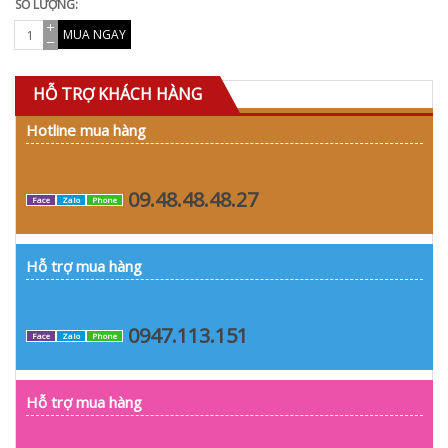
SỐ LƯỢNG:
MUA NGAY
HỖ TRỢ KHÁCH HÀNG
Hotline mua hàng
09.48.48.48.27
Face
Zalo
Phone
Hỗ trợ mua hàng
0947.113.151
Face
Zalo
Phone
Hỗ trợ mua hàng