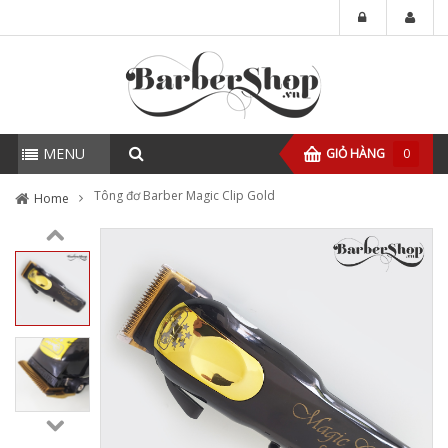
MENU
GIỎ HÀNG
0
Tông đơ Barber Magic Clip Gold
Home