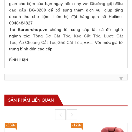
gian cho tiệm của bạn ngay hôm nay với
Giường gội đầu
cao cấp BG-3200
để bổ sung thêm dịch vụ, giúp tăng
doanh thu cho tiệm. Liên hệ đặt hàng qua số Hotline:
0948484827
Tại
Barbershop.vn
chúng tôi cung cấp tất cả đồ nghề
ngành tóc:
Tông Đơ Cắt Tóc
,
Kéo Cắt Tóc
,
Lược Cắt
Tóc
,
Áo Choàng Cắt Tóc
,
Ghế Cắt Tóc
, v.v.... Với mức giá từ
trung bình đến cao cấp.
BÌNH LUẬN
SẢN PHẨM LIÊN QUAN
-38%
-12%