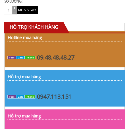
SỐ LƯỢNG:
MUA NGAY
HỖ TRỢ KHÁCH HÀNG
Hotline mua hàng
09.48.48.48.27
Face
Zalo
Phone
Hỗ trợ mua hàng
0947.113.151
Face
Zalo
Phone
Hỗ trợ mua hàng