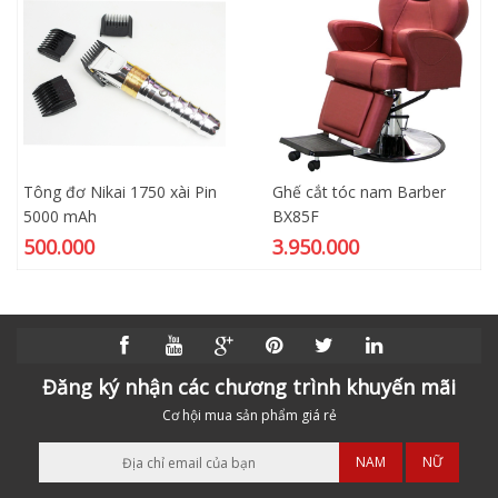
Tông đơ Nikai 1750 xài Pin
Ghế cắt tóc nam Barber
5000 mAh
BX85F
500.000
3.950.000
Đăng ký nhận các chương trình khuyến mãi
Cơ hội mua sản phẩm giá rẻ
NAM
NỮ