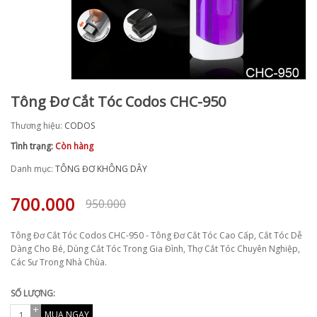
Tông Đơ Cắt Tóc Codos CHC-950
Thương hiệu:
CODOS
Tình trạng:
Còn hàng
Danh mục:
TÔNG ĐƠ KHÔNG DÂY
700.000
950.000
Tông Đơ Cắt Tóc Codos CHC-950 - Tông Đơ Cắt Tóc Cao Cấp, Cắt Tóc Dễ
Dàng Cho Bé, Dùng Cắt Tóc Trong Gia Đình, Thợ Cắt Tóc Chuyên Nghiệp,
Các Sư Trong Nhà Chùa.
SỐ LƯỢNG:
MUA NGAY