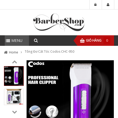
MENU
GIỎ HÀNG
0
Tông Đơ Cắt Tóc Codos CHC-950
Home