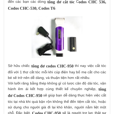
đến các bạn các dòng
C
tông đơ cắt tóc
odos CHC 536,
.
Codos CHC-530, Codos T6
Sở hữu chiếc
thì nay việc cắt tóc
tông đơ codos CHC-950
đối với 1 thợ cắt tóc mỗi khi cúp điện hay bố mẹ cắt cho các
bé sẽ trở nên dễ dàng, và thuận tiện hơn rất nhiều.
Với lưỡi răng bằng thép không gỉ có lược căn độ dài tóc, vận
hành êm ái kết hợp cùng thiết kế chuyên nghiệp,
tông
sẽ giúp bạn dễ dàng thực hiện việc cắt
đơ Codos CHC-950
tóc tại nhà khi quá bận rộn không thể đến tiệm cắt tóc, hoặc
sử dụng cho người già đi lại khó khăn, người nằm liệt một
chỗ. Đặc biệt,
sẽ là người trợ lực thật sự
Codos CHC-950